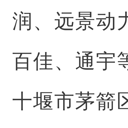
润、远景动
百佳、通宇
十堰市茅箭