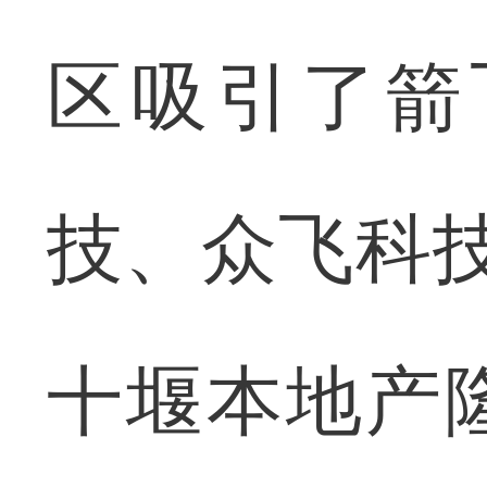
区吸引了箭
技、众飞科
十堰本地产