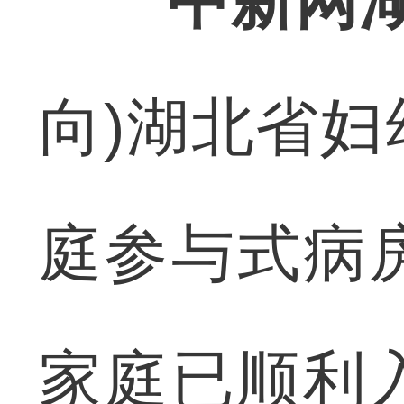
中新网湖
向)湖北省
庭参与式病
家庭已顺利