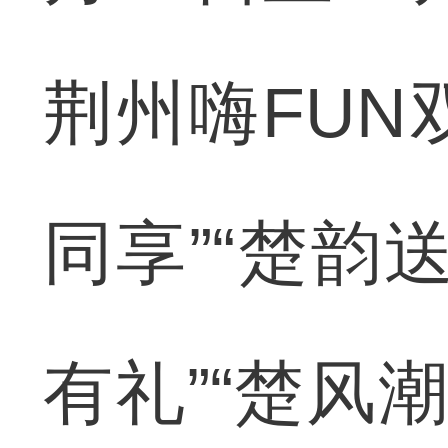
荆州嗨FUN
同享”“楚韵
有礼”“楚风