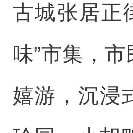
古城张居正
味”市集，市
嬉游，沉浸