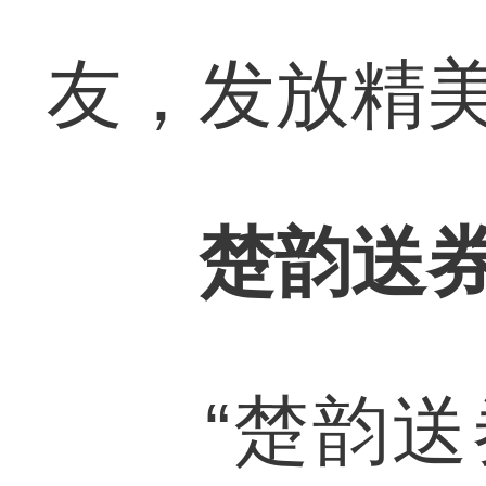
友，发放精
楚韵送
“楚韵送券