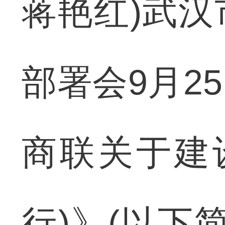
蒋艳红)武
部署会9月2
商联关于建
行)》(以下