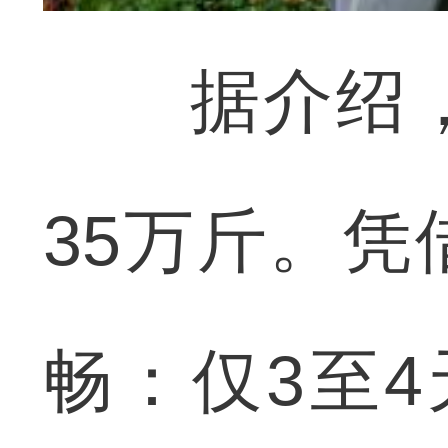
据介绍，
35万斤。
畅：仅3至