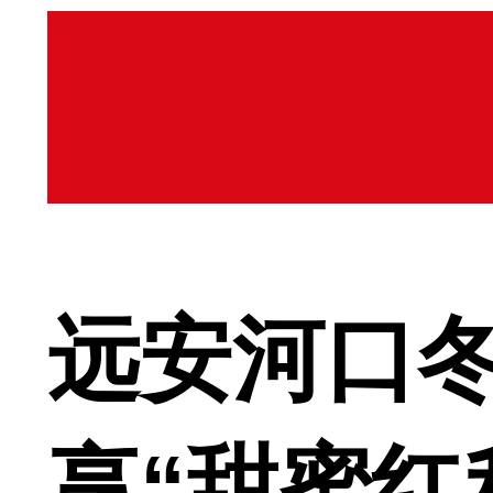
远安河口冬
享“甜蜜红