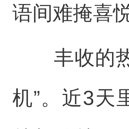
语间难掩喜
丰收的热潮
机”。近3天