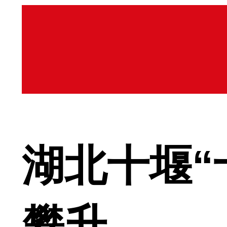
湖北十堰“
攀升