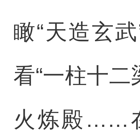
瞰“天造玄
看“一柱十二
火炼殿……