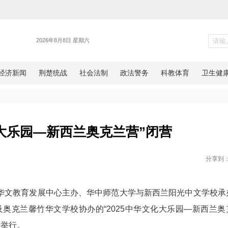
统战
“中华文化大乐园—新西兰奥克兰
网湖北