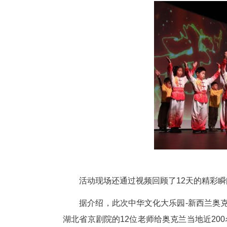
华中师范大学李华雍教授创作的
导的合唱《大海啊故乡》，则以
传人》的悠远、《小毛驴》的童
的《武养少年》《太极扇》，以