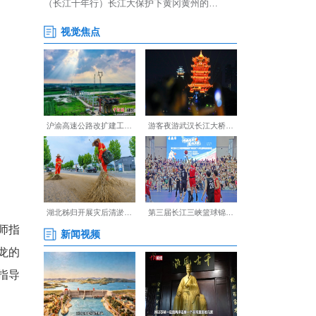
大学周灿灿、兰天文编排的舞
美画卷；华中师范大学附属小
长廊；湖北省京剧院李依娜执