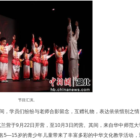
节目汇演。
情景剧《上下五千年》，以戏剧长卷串联文明脉
歌声唤起文化乡愁；华中师范大学赵洪啸老师指导的
趣、《铃儿小叮当》的灵动熔于一炉。最后，由华中
刚柔相济的武道精神为这场文化盛宴画上圆满句点。