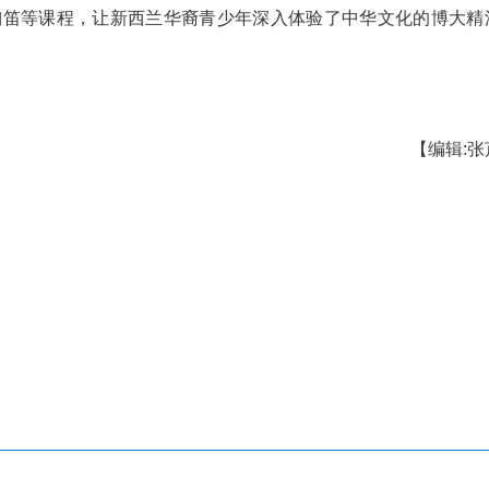
节目汇演。
天的精彩瞬间，学员们纷纷与老师合影留念，互赠
新西兰奥克兰营于9月22日开营，至10月3日闭
兰当地近200名5—15岁的青少年儿童带来了丰富