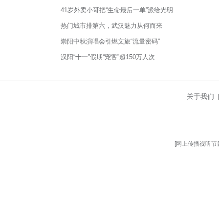
中国民族舞蹈、京剧、武术、书
（完）