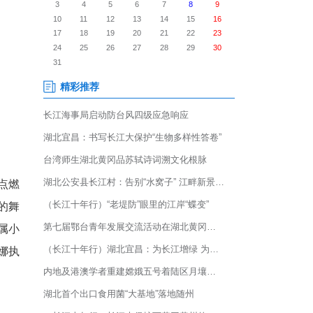
与新西兰阳光中文学校承办，
中华文化大乐园—新西兰奥克兰
演如金色蛟龙破云而出，点燃