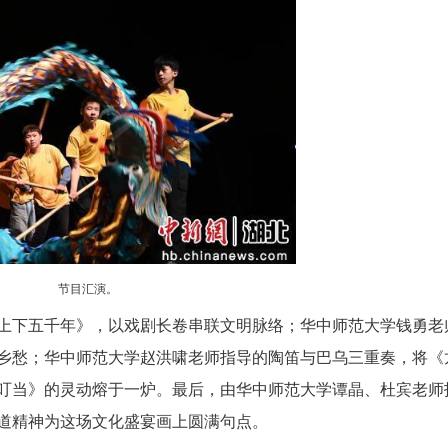
以多元艺术形式奏响传统与现代的交响：由华中师范
河》，用肢体语言描绘出中国大江大河绿水青山的壮
《李白与月亮的千年之约》，让诗仙的浪漫穿越时空
飞间尽显国粹的写意之美。