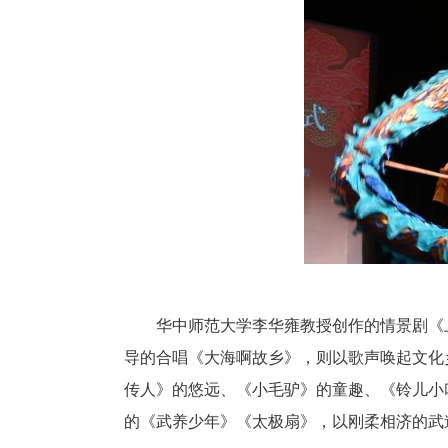
了整场文化盛宴的序幕。学员们
蹈《在希望的田野上》《心中的
学郑玮老师指导的情景舞台朗诵
教的京剧《行云流水》，水袖翻