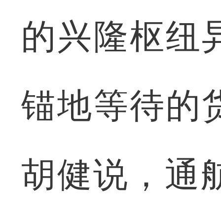
的兴隆枢纽
锚地等待的
胡健说，通