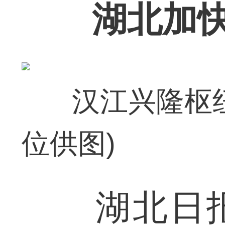
湖北加
汉江兴隆枢纽
位供图)
湖北日报全