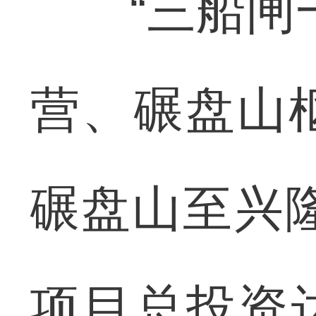
“三船闸一
营、碾盘山
碾盘山至兴隆
项目总投资达