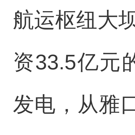
航运枢纽大坝
资33.5亿
发电，从雅口