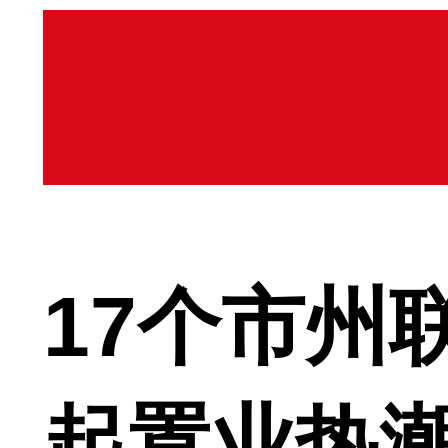
17个市州
起置业热