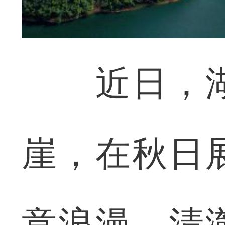
近日，湖
崖，在秋日
意浪漫。清