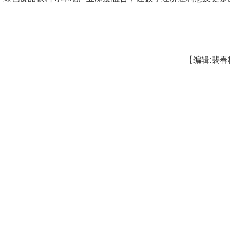
签约现场。杨文军 摄
考拉悠然科技、武汉中汉飞龙科技等公司签订1
，成都考拉悠然科技有限公司是一家专注于多模态A
”投入150P算力，进行大模型开发，特别是水保大模
用”产业链条。
全能借助数字技术实现换道超车。”竹溪县委主要领
力与文旅康养、绿色食品饮料等本地产业深度融合，