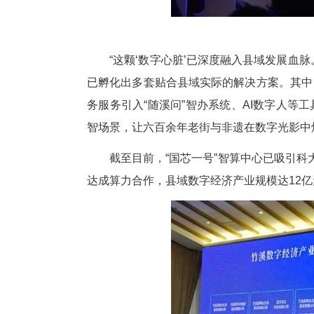
“这颗‘数字心脏’已深度融入县
已孵化出多套贴合县域实际的解
务服务引入“随溪问”智办系统、