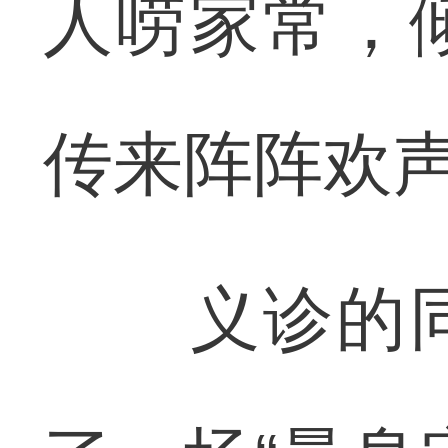
人唠家常，
传来阵阵欢
义诊的同