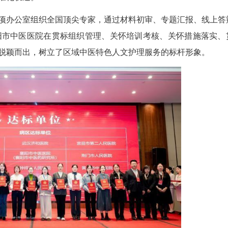
(李小芳 魏晓燕)近日，襄阳市中医医院成功通过中
审，荣获国家级“达标单位”称号，成为湖北省首批
迈入国家级标准化轨道。
体标准专项办公室组织全国顶尖专家，通过材料
行了评审。襄阳市中医医院在贯标组织管理、关怀培
可，在评审中脱颖而出，树立了区域中医特色人文护