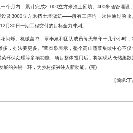
烧坪乡海拔高达1800米，霜期早、有效施工时
奉泉带领团队提前进驻，协调解决了开工前的多项
。
入10月，当地平均气温骤降，连续二十多天的
。项目团队采用轮班制连续作业，通过精细化管理
序推进。短短一个月内，累计完成21000立方米渣土
里临时道路铺设及3000立方米挡土墙浇筑——
，项目正朝着12月30日一期工程交付的目标全力冲
工现场焊花闪烁、机械轰鸣，覃奉泉和团队成员
伐要更紧；困难多，办法要更多。”覃奉泉表示，整