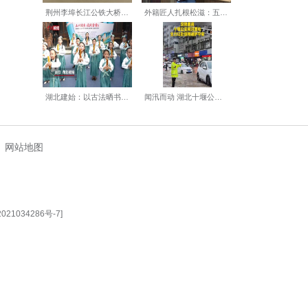
投用后，将实现从仓储集散到环
。(完)
【编辑:丁喆】