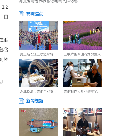
间短。为确保项目尽早启动，
难题，推动项目于9月顺利开
阴雨天气给施工带来严峻挑
与科学调度，全力保障各环节
回填、400米涵管埋设、1.2
所有工序均一次性通过验收。目
刺。
每天坚守十几个小时，在低
个高山蔬菜集散中心不仅包含