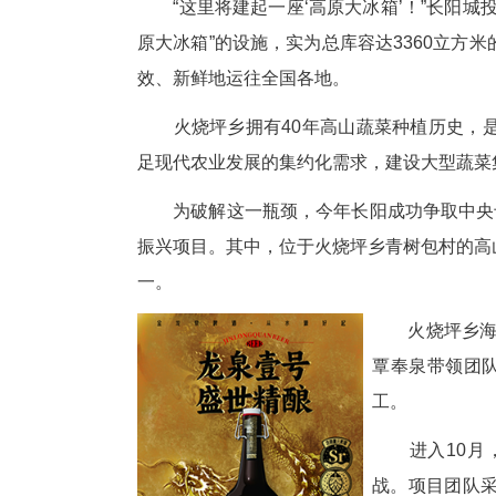
中新网湖北新闻11月5日电
机械轰鸣、车辆穿梭，一派繁忙
“这里将建起一座‘高原大冰箱
原大冰箱”的设施，实为总库容达
效、新鲜地运往全国各地。
火烧坪乡拥有40年高山蔬菜种
足现代农业发展的集约化需求，
为破解这一瓶颈，今年长阳成功
振兴项目。其中，位于火烧坪乡
一。