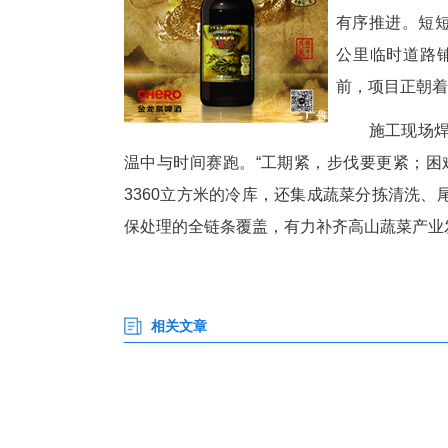
火
覃
工
进
战
有
公
前
施
温中与时间赛跑。“工期紧，步