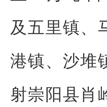
及五里镇、
港镇、沙堆
射崇阳县肖