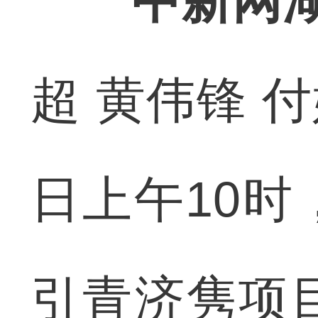
中新网湖
超 黄伟锋 
日上午10
引青济隽项