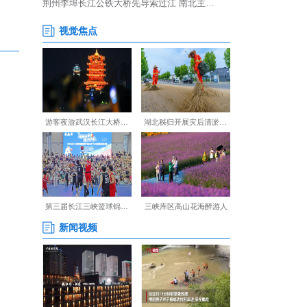
疗卫生机构的67名学员，培
【编辑:丁喆】