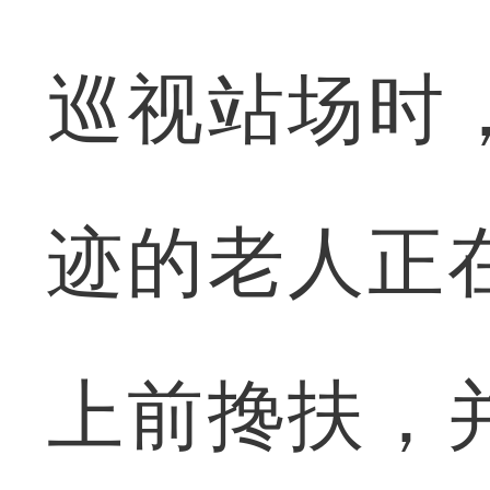
巡视站场时
迹的老人正
上前搀扶，