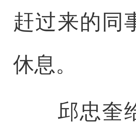
赶过来的同
休息。
邱忠奎给