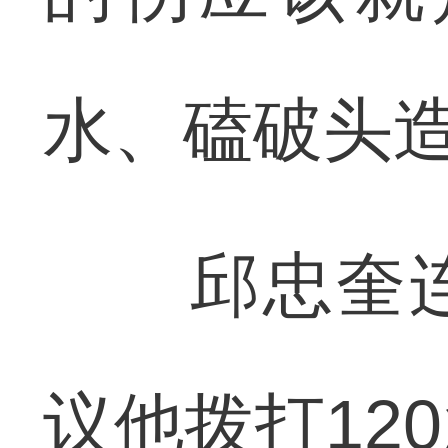
水、磕破头
邱忠奎连
议他拨打12