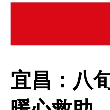
宜昌：八旬
暖心救助