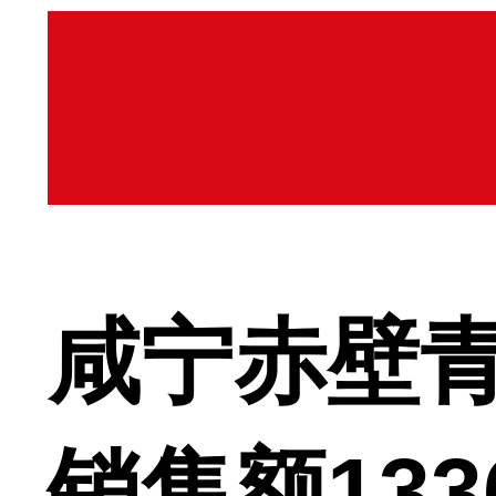
咸宁赤壁
销售额133