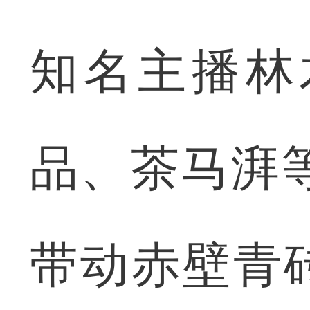
知名主播林
品、茶马湃
带动赤壁青砖