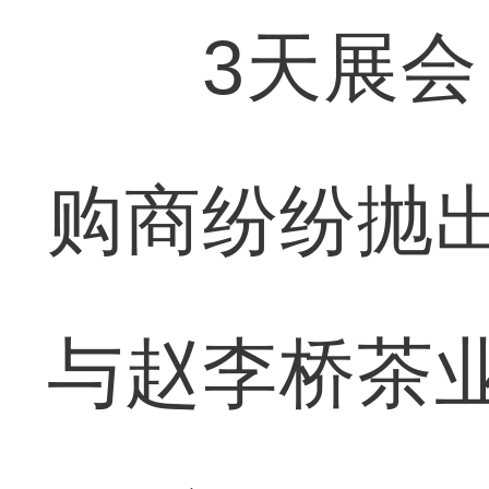
3天展会，
购商纷纷抛出
与赵李桥茶