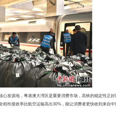
介绍，这趟列车运输物资，主要包含蜜桔、服装
，使用了配套的专属包装与温度监控系统，确保抵达
蟹、江西蜜桔、河南红枣等“荆楚优品”“中部好货
建设中部地区崛起的重要战略支点。
件采取“铁路+电商”合作模式，货物在铁路干线
+末端”的全链路时效网络。