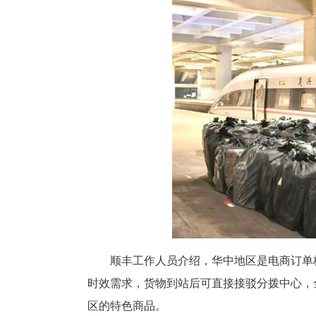
中铁快运汉口站营业部经理章霆
产品。针对生鲜、鲜花、水果等
射湘鄂豫皖等中部省份，湖北大闸
打造国内国际双循环重要枢纽、
高铁快运动车组列车批量运输快
与末端配送，构建起“高铁+仓网