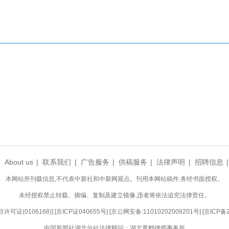
电商订单核心发源地，粤港澳大湾区是重要消费
驳分拨中心，全程衔接效率比航空运输高出30%，
“亚洲一号”的货物快速分拨至粤港澳大湾区仓储节
。
郑州至重庆、南昌至深圳等重点高铁快运线路。
，进一步丰富高铁快运产品，助力长江经济带与粤港