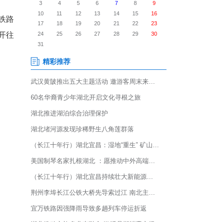
从汉口站、DJ890次列车4时38
正式实施，华中地区与粤港澳
等10吨快件有序摆放，铁路
0吨快件从汉口站准时出发开往
站向汉口站飞驰而来。