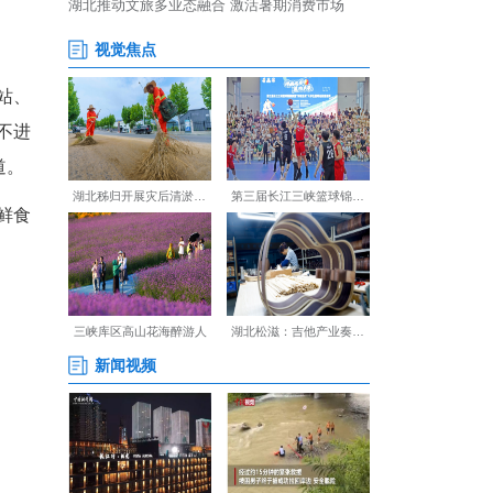
势。试点列车分别从汉口站、
用“点对点”直达模式，沿途不进
发、次日到”极速物流大通道。