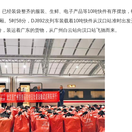
(宋璟 章霆)11月15日，随着DJ892次列车5时58分
利用高铁动车组列车开展高铁快运批量运输试点工作
的站台上，已经装袋整齐的服装、生鲜、电子产品
搬进高铁车厢。5时58分，DJ892次列车装载着1
次列车于4时38分，装运着广东的货物，从广州白云