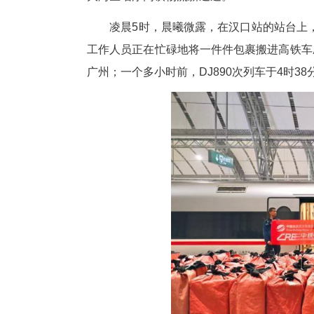
中新网湖北新闻11月15日电
分从广州白云站双向始发对开，
大湾区增添高铁物流新通道。
凌晨5时，晨曦微露，在汉口站
工作人员正在忙碌地将一件件包裹
广州；一个多小时前，DJ890