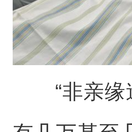
“非亲缘造