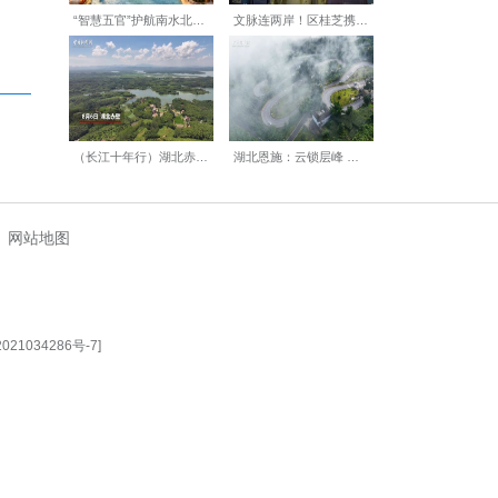
【编辑:丁喆】