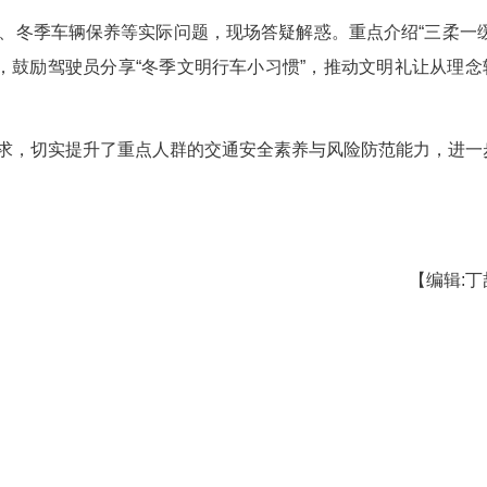
.1万公里，车辆运行2万台次的实际，车管所副所
视线受阻、轮胎抓地力减弱等关键风险，系统讲解交
雾天会车、冬季车辆保养等实际问题，现场答疑解
驶承诺”互动，鼓励驾驶员分享“冬季文明行车小习
季出行需求，切实提升了重点人群的交通安全素
好氛围。（完）