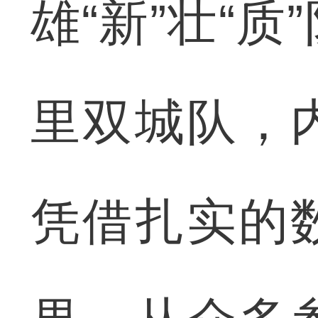
雄“新”壮“
里双城队，
凭借扎实的