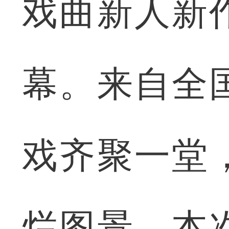
戏曲新人新
幕。来自全
戏齐聚一堂
烂图景。本