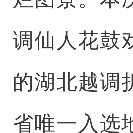
调仙人花鼓
的湖北越调
省唯一入选