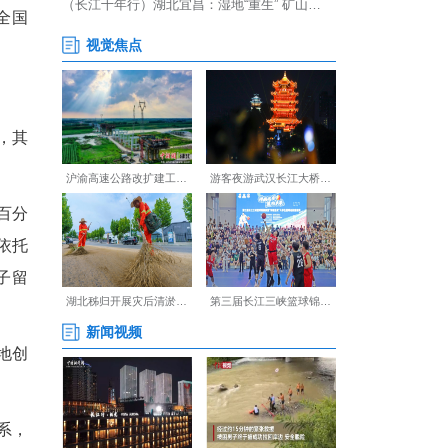
性求职者占比43.6%，较全国
占比61.5%，高于全国总体
行业占比21.5%，高于全国
才吸附力稳步提升。
江中游城市群持续净流出，其
力。