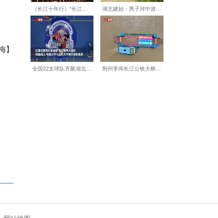
净流入占比高出全国1个百分
1名。其中武汉成效突出，依托
00万，持续超额完成“学子留
步加大引才力度；粤苏两地创
完善人才“引育用留”体系，