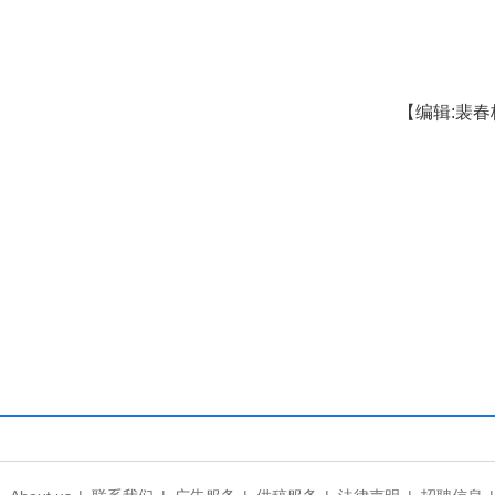
居榜首，落户门槛低、产业创新的优势使其人才
强中武汉较去年上升2名，济南、长沙、合肥均上升
启动英才计划等举措，7年至8年间留汉大学生超2
线及强二线城市集聚，中部武汉、合肥等城市逐
文娱优势跻身前50名。
势区域集聚规律，同时支持中部城市依托产业优势
集聚。(完)