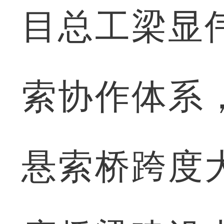
目总工梁显
索协作体系
悬索桥跨度