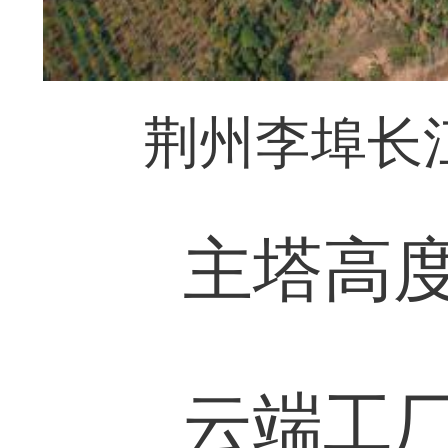
荆州李埠长
主塔高度突
云端工厂“