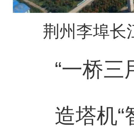
荆州李埠长
“一桥三用
造塔机“智