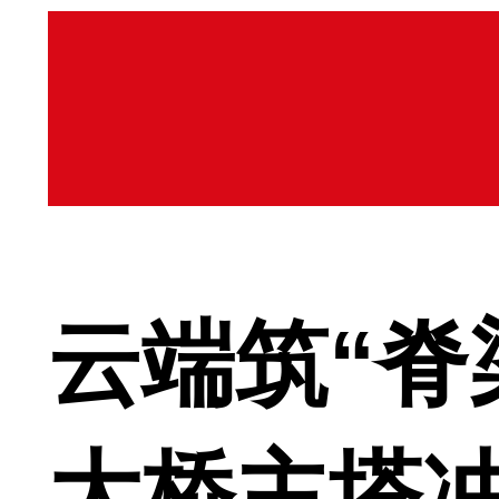
云端筑“脊
大桥主塔