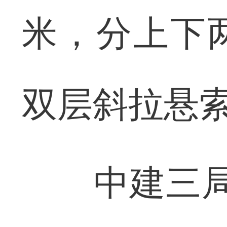
米，分上下
双层斜拉悬
中建三局荆