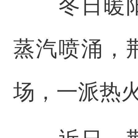
冬日暖阳
蒸汽喷涌，
场，一派热