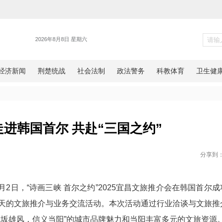
旅游
旅推介走进韩国首尔 共赴“三国
网湖北