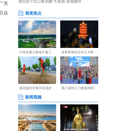
战长坂坡、张翼德吼断当阳桥
游）”线路，并集中展示了“关
成为嘉宾们关注的焦点，吸引众