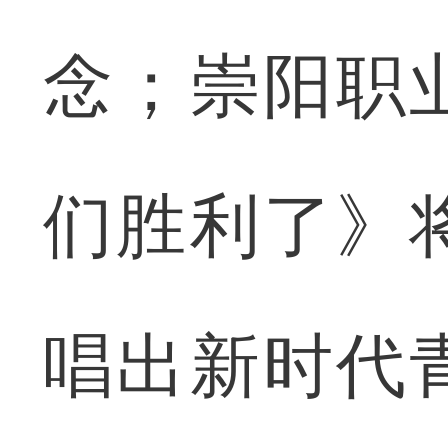
念；崇阳职
们胜利了》
唱出新时代