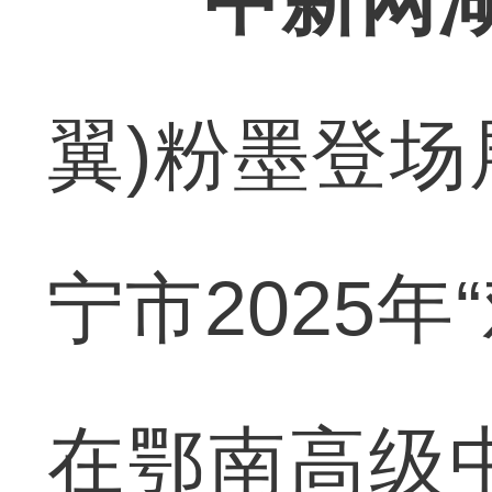
中新网湖
翼)粉墨登
宁市2025
在鄂南高级