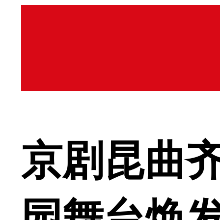
京剧昆曲齐
园舞台焕