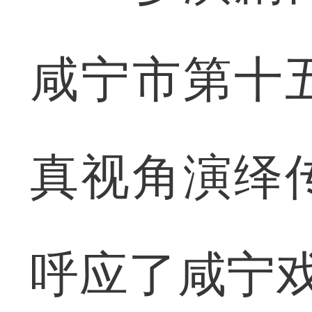
咸宁市第十
真视角演绎
呼应了咸宁戏