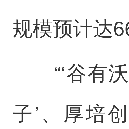
规模预计达6
“‘谷有沃
子’、厚培创