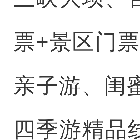
票+景区门
亲子游、闺蜜
四季游精品