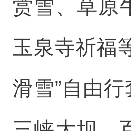
赏雪、草原
玉泉寺祈福
滑雪”自由
三峡大坝、