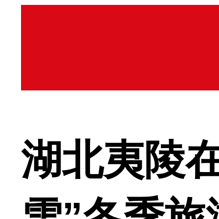
湖北夷陵
雪”冬季旅