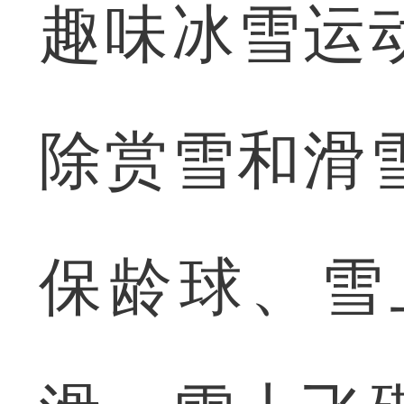
趣味冰雪运
除赏雪和滑
保龄球、雪