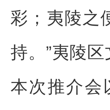
彩；夷陵之
持。”夷陵
本次推介会以