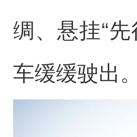
绸、悬挂“先行
车缓缓驶出