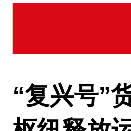
“复兴号”
枢纽释放