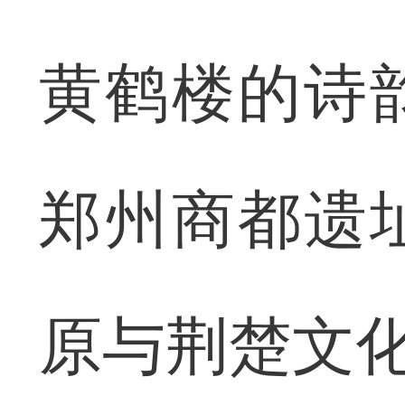
黄鹤楼的诗
郑州商都遗
原与荆楚文