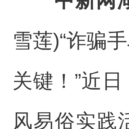
中新网湖
雪莲)“诈骗
关键！”近
风易俗实践