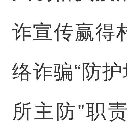
诈宣传赢得
络诈骗“防护
所主防”职