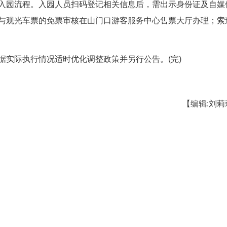
作人员，在活动有效期内可不限次数享受景区门
定购买景区保险。需特别注意的是，自媒体达人及
则将无法享受免票优惠。
了规范的入园流程。入园人员扫码登记相关信息
中，景区门票与观光车票的免票审核在山门口游客服
理。
景区将根据实际执行情况适时优化调整政策并另行