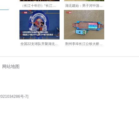
【编辑:刘莉莉】