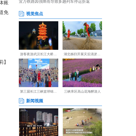
票(含所有景点票)、观光车
所属运营公司、MCN机构员
后，需出示身份证及自媒体账
务中心售票大厅办理；索道免
公告。(完)