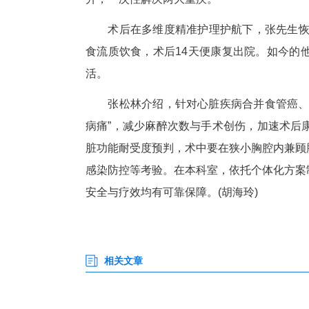
科
血
手术当日，胸外+心外科团队协
以胸部小切口微创冠脉搭桥术，
镜技术精准切除食管肿瘤、清扫淋
升，一次性解决两大重疾。
术后在多维度精准护理护航下，
食流质饮食，术后14天便康复
活。
张松林介绍，针对心脏疾病合并