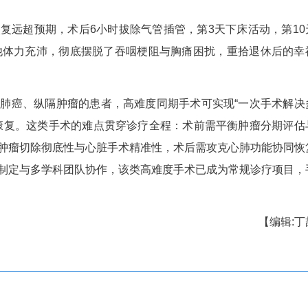
、营养科专家共同研判，为其制定“闯关计划”：先
小板药物防控心血管风险，再实施3周期新辅助化疗
同作战，上演“双微合璧”，宜昌市中心人民医院
游离胸廓内动脉完成心肌血运重建；杨泽波团队随后
巴结，完成管状胃与食管胸内吻合。5.5小时的精
张先生恢复远超预期，术后6小时拔除气管插管，
出院。如今的他体力充沛，彻底摆脱了吞咽梗阻与胸
食管癌、肺癌、纵隔肿瘤的患者，高难度同期手