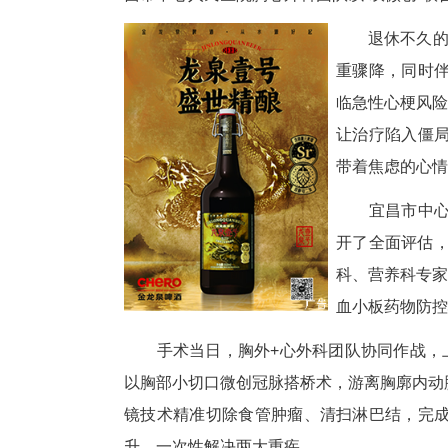
“本来以为要挨两刀，还怕挺不
岁的张先生康复出院时，难掩激
昌市中心人民医院胸心外科团队以
退
重
临
让
带
宜
开