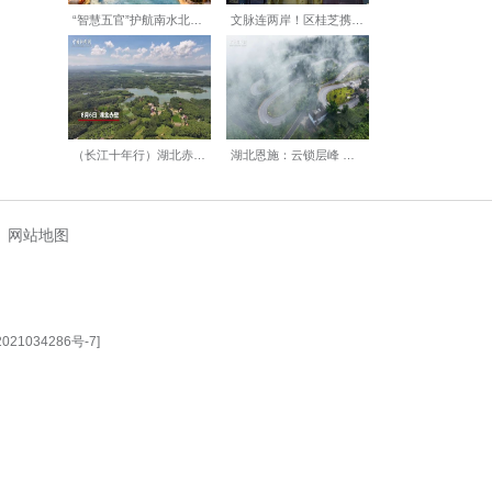
术前需平衡肿瘤分期评估与心
后需攻克心肺功能协同恢复、
术已成为常规诊疗项目，手术
【编辑:丁喆】