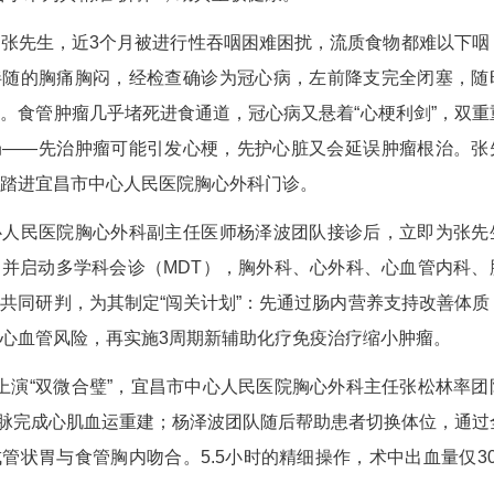
过来，没想到一次手术就解决了两个大问题，现在吃
动之情。此前，他因食管中下段肿瘤梗阻与冠心病前
“双微创”联合手术为其精准“拆弹”，助其重获健康
休不久的张先生，近3个月被进行性吞咽困难困
骤降，同时伴随的胸痛胸闷，经检查确诊为冠心病
急性心梗风险。食管肿瘤几乎堵死进食通道，冠心病
治疗陷入僵局——先治肿瘤可能引发心梗，先护心
着焦虑的心情踏进宜昌市中心人民医院胸心外科门
昌市中心人民医院胸心外科副主任医师杨泽波团
了全面评估，并启动多学科会诊（MDT），胸外