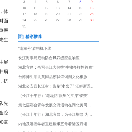
饭香、胸口也不闷了！”61
降支闭塞陷入“生死两难”，宜
。
扰，流质食物都难以下咽，体
，左前降支完全闭塞，随时面
又悬着“心梗利剑”，双重重疾
脏又会延误肿瘤根治。张先生
诊。
队接诊后，立即为张先生展
科、心外科、心血管内科、肿瘤