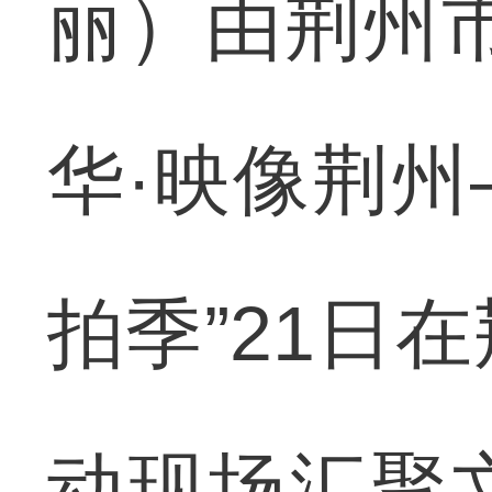
丽）由荆州
华·映像荆
拍季”21日
动现场汇聚