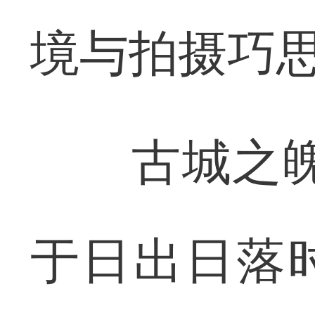
境与拍摄巧
古城之魄·
于日出日落