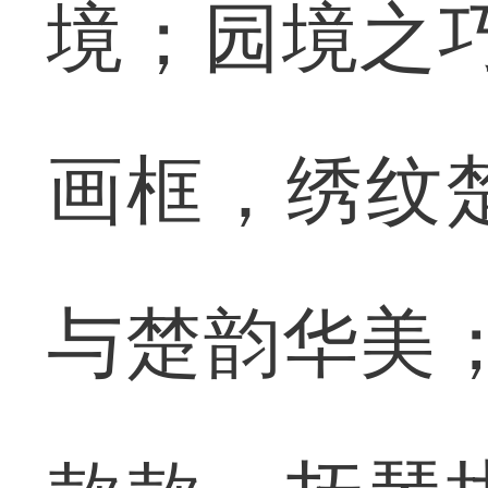
境；园境之
画框，绣纹
与楚韵华美