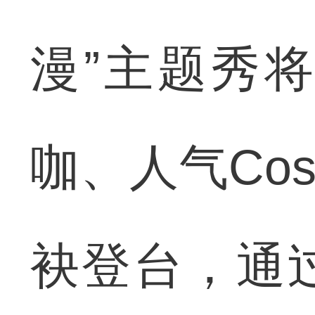
漫”主题秀
咖、人气Co
袂登台，通