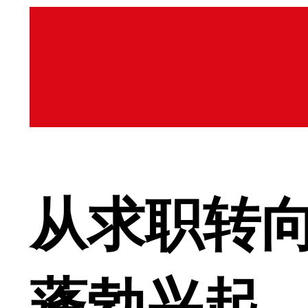
从求职转向
蓬勃兴起