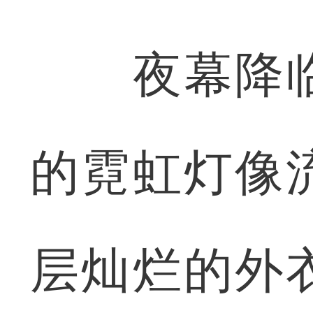
夜幕降临
的霓虹灯像
层灿烂的外