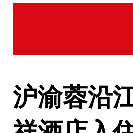
沪渝蓉沿
祥酒店入