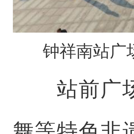
钟祥南站广
站前广场
舞等特色非