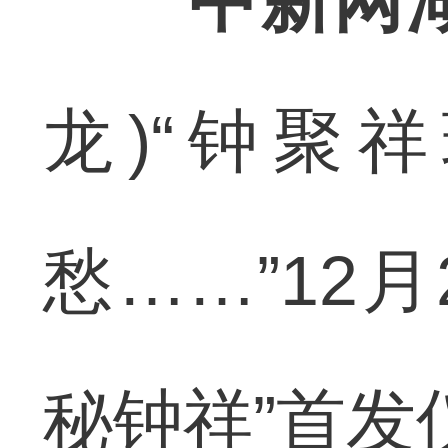
中新网湖
龙)“钟聚
愁……”12月
秘钟祥”首