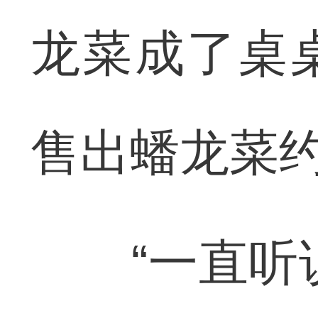
龙菜成了桌
售出蟠龙菜约
“一直听说