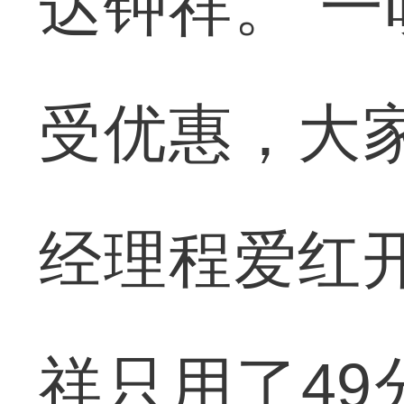
达钟祥。“
受优惠，大
经理程爱红
祥只用了4