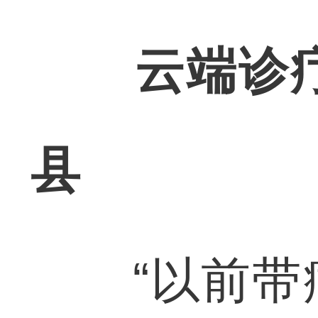
云端诊
县
“以前带病