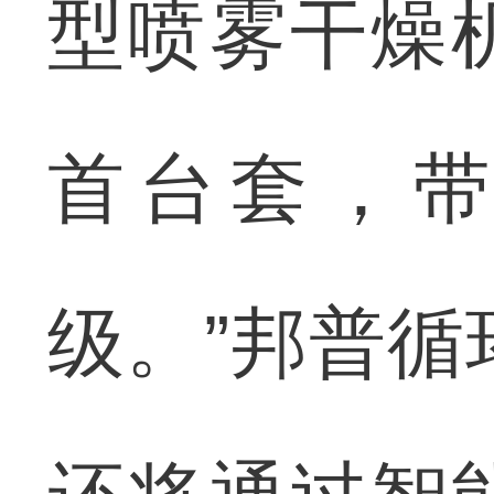
型喷雾干燥
首台套，
级。”邦普循