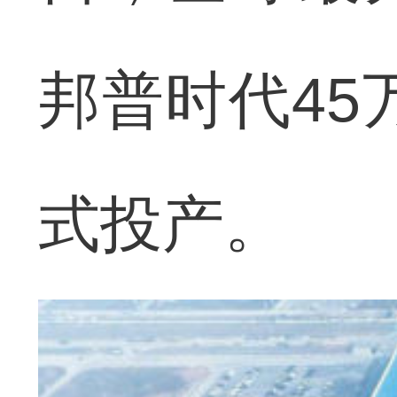
邦普时代45
式投产。