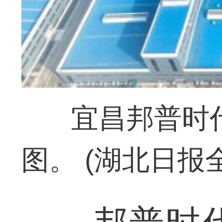
宜昌邦普时
图。 (湖北日报