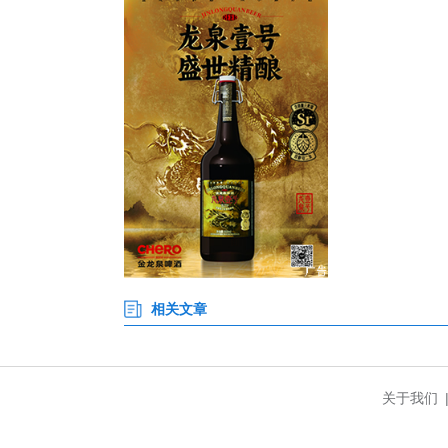
二楼模拟客厅、阳台等家庭空间
欢哪种风格，可以量身定制。还
劳。
花屿森活绿色驿站主理人田思思
活动。包括：当场开盲盒播种花种
绿”活动，园艺达人分享如何欣赏
区冬季家庭养花的“养绿”活动，协
绿色驿站是由武汉市园林和林
建“识绿”“赏绿”“植绿”“养绿”
也为群众提供绿化指导、推广园