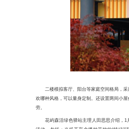
科普展示区，在墙上常态化展示
教室，将依托馆内乃至解放公园
瓷迷你猫、萌哒狗等陶艺产品。