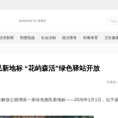
旅游
绿色惠民新地标 “花屿森活”绿
网湖北