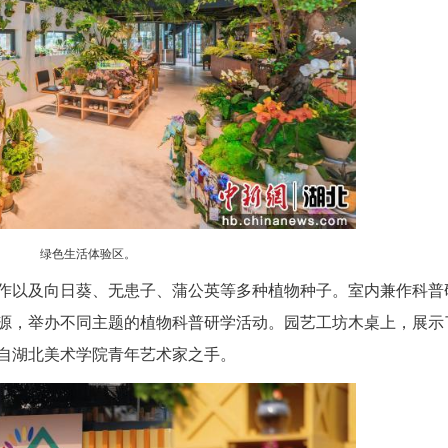
解放公园花屿森活绿色驿站。
展示区、园艺工坊、庭院阳台景观样板区、轻食
场景相融，以花岛、花台、花窗、花架等园艺手法，
。坐在这里，可以一边赏花，一边品茶。喜欢的盆栽