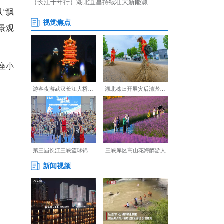
路站H出入口。该场馆以“飘
的建筑掩映在林间，与公园景观
、晒太阳。东侧、北侧两座小