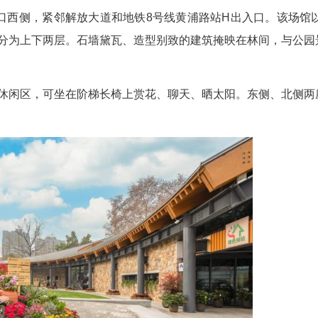
解放公园花屿森活绿色驿站。
1号门入口西侧，紧邻解放大道和地铁8号线黄浦
639平方米，分为上下两层。石墙黛瓦、造型别致
草坪景观休闲区，可坐在阶梯长椅上赏花、聊天
文创市集。