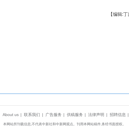
解放公园花屿森活绿色驿站。
格局，采用各种沙发、桌椅等家具，与花卉绿植
设置两间小屋作为自然疗愈室，让体验者通过闻花香
介绍，1月1日—7日开门迎客首周，绿色驿站将依
的“植绿”活动，自带盆栽“以一换一”的“换绿”活
植物的“赏绿”活动，家庭植物医生为家庭花卉把脉问
助选购花卉绿植的“购绿”活动。
业局发起的，以社区为阵地，以群众需求为导向
“医绿”“换绿”“购绿”一站式服务平台。在这里，可以
艺科普知识，常态化组织生态实践活动，引领绿色生