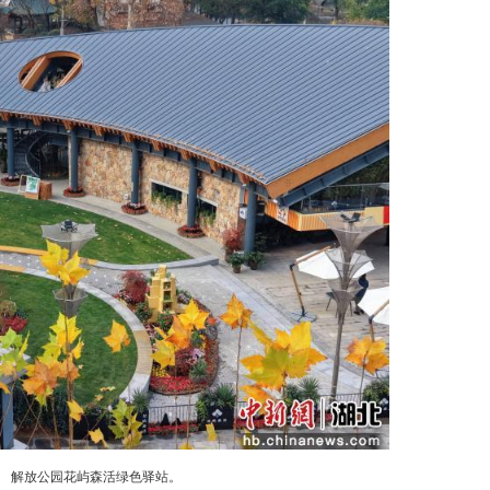
余后梁）汉口解放公园增添一座绿色惠民新地标——2
外开放。