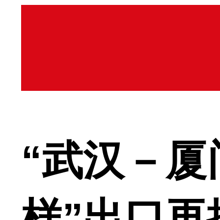
“武汉－厦
样”出口再