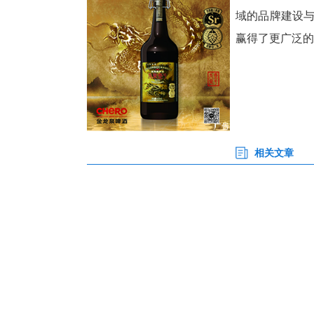
业高质量发展。主要面向轻工、
名度与美誉度，并富有历史文化
2
楼
省
域
赢