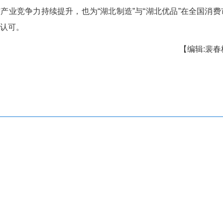
纺织、食品、医药等消费品领域，需具备较强的市场
价值。
025年4月，工业和信息化部发布首批中国消费
酒、健民、汉川缝纫线、宜红工夫茶等5个品牌上榜
经信厅消费品处相关人士表示，此次多个品牌上
的品牌建设与产业竞争力持续提升，也为“湖北制造”
得了更广泛的认可。