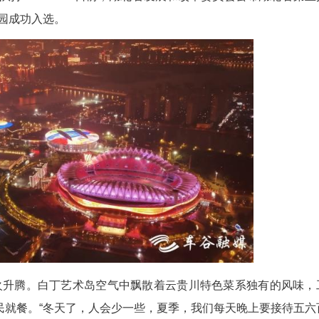
金晨 杨玉立)网球场上，市民挥舞着球拍与队友激
空露营热闹浪漫；车里子演艺空间内，文艺演出让市民
爱的歌手、球队打CALL……日前，湖北省发展和
心文化体育公园成功入选。