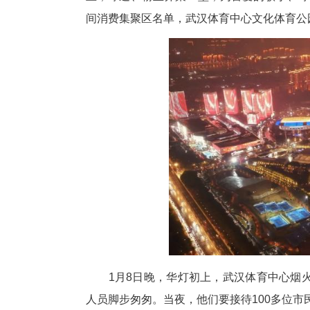
中新网湖北新闻1月9日电
(
香四溢；未晓WeShall，星
上，球迷、粉丝齐聚一堂，为喜
间消费集聚区名单，武汉体育中