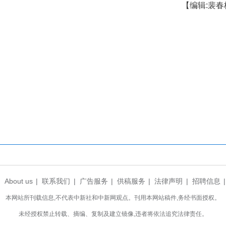
级，将引进live house、脱口秀、喜剧等IP
也在憧憬未来，“到了夏天，我们将推出户外露营、
身群众超500万人次，其中，一半以上都是夜间消
服务供给，拓展夜游、夜购、夜健、夜演、夜娱等多