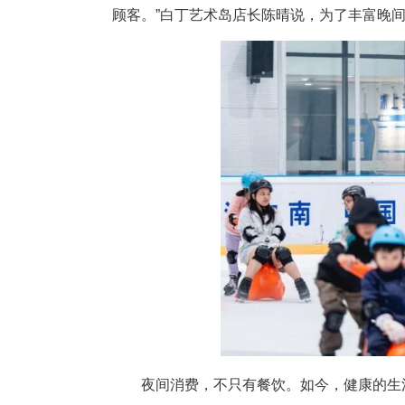
1月8日晚，华灯初上，武汉体
人员脚步匆匆。当夜，他们要接待
顾客。”白丁艺术岛店长陈晴说