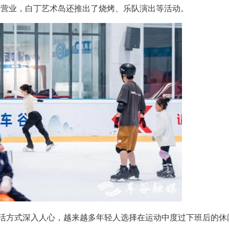
育中心烟火升腾。白丁艺术岛空气中飘散着云贵
100多位市民就餐。“冬天了，人会少一些，夏季
，为了丰富晚间营业，白丁艺术岛还推出了烧烤、乐