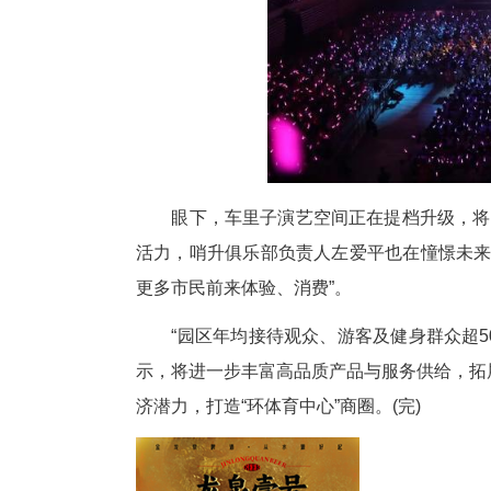
近年来，武体集团积极探索“体
足联女足冠军杯、女足亚冠、中
唱会燃动全城，“车谷元宵联谊会”
费活动贯穿全年，已逐步构建起