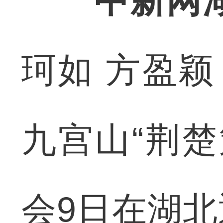
中新网
珂如 方盈颖
九宫山“荆楚
会9日在湖