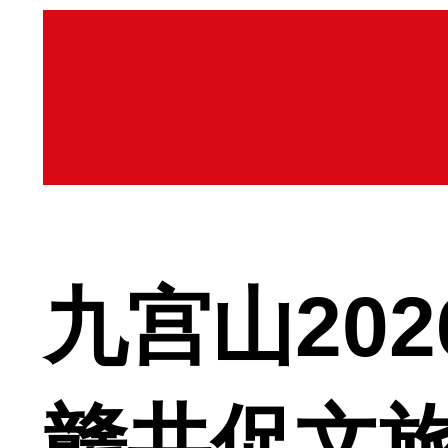
九宫山20
赣共促文