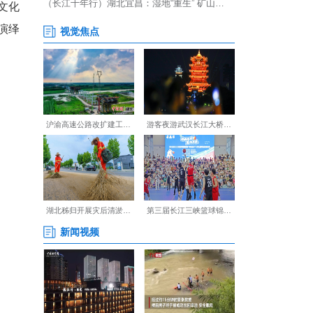
—主创团队深挖当阳三国文化
讲解防骗知识，诙谐生动的演绎