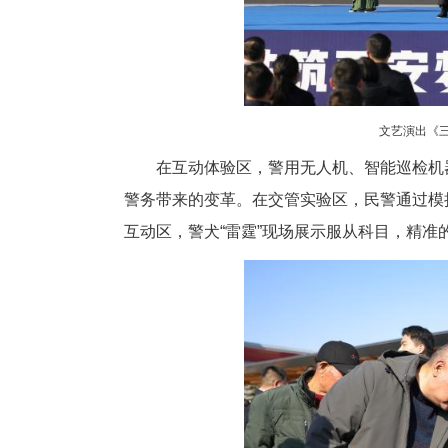
伍携手筑牢全民反诈的“义城防
节目轮番登台，每一个节目都承