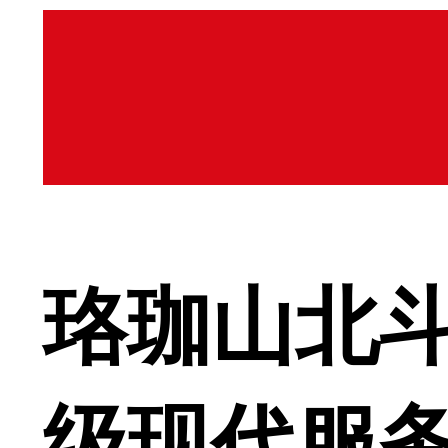
珞珈山北
级现代服