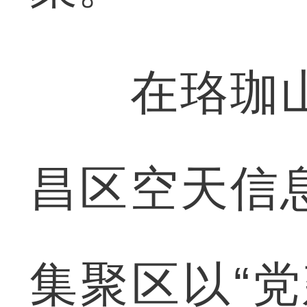
在珞珈山
昌区空天信
集聚区以“