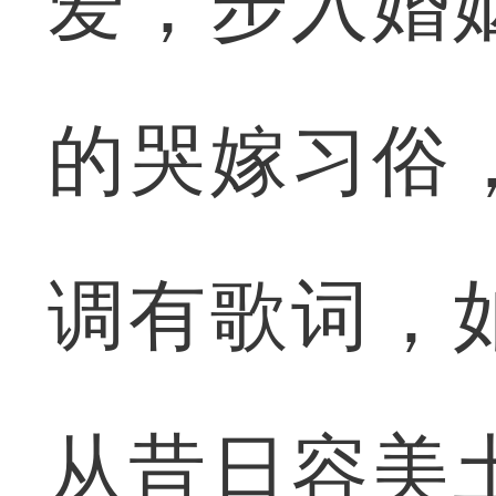
爱，步入婚
的哭嫁习俗
调有歌词，
从昔日容美