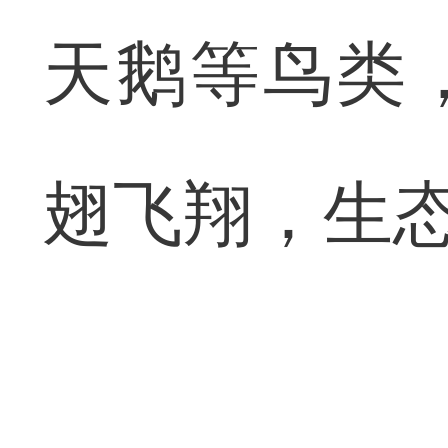
天鹅等鸟类
翅飞翔，生