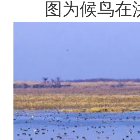
图为候鸟在