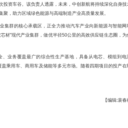
池PACK(电池包)系统的生产，规划新建6条智
动，现已进入设备搬入与调试的关键阶段，预计将于20
的“心脏”，承担能量存储与管理的关键功能。中创
新能源车用上本地制造的先进电池包，进一步强化供
年内已四次投资车谷。该负责人透露，未来，中
产业链上下游集聚，助力区域绿色能源与高端制造产
随”汽车产业集群的核心承载区，正全力推动汽
构建“车能软芯材”现代产业集群，做优半径50公
。