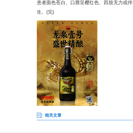
儿童重症医学科副主任夏治诊断
肌受损。医疗团队立即开展高浓
夏治表示：每年12月至次年3
或热水器安装不当的卫生间，“
察觉。儿童一旦中毒，常与监护
夏治提醒，使用炭火取暖务必保
用并开窗通风。若发现有人一氧
患者面色苍白、口唇呈樱红色、
生。(完)