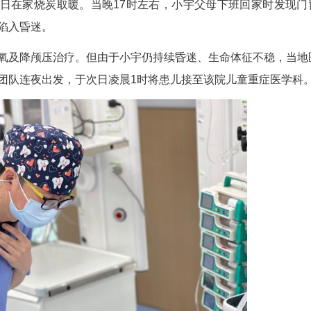
(黄洁莹)近期，湖北迎来新年首场降雪，气温骤降
碳中毒。4岁的小孙子昏迷不醒，被紧急转诊至湖北
名)和奶奶整日在家烧炭取暖。当晚17时左右，小
已口吐白沫、陷入昏迷。
以支持给氧及降颅压治疗。但由于小宇仍持续昏
救转运。转运团队连夜出发，于次日凌晨1时将患儿