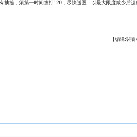
其为急性重型一氧化碳中毒。进一步检查显示，小宇
度氧疗，并围绕脑保护、心肌修复及并发症防治展开
月是一氧化碳中毒高发期，事故多发生在使用煤炉
老年人畏寒，使用炭火时防范意识较弱，而一氧化碳
人同时发生，不易被及时发现，送医时多已出现抽搐
持通风，避免门窗完全封闭。如出现头晕、乏力
化碳中毒，应迅速将其转移至通风处，检查呼吸通道
四肢无力或伴有抽搐，须第一时间拨打120，尽快