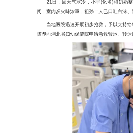
中新网湖北新闻1月23日电
取暖时，因门窗紧闭导致一氧化
21日，因天气寒冷，小宇(化
闭，室内炭火味浓重，祖孙二人
当地医院迅速开展初步抢救，予
随即向湖北省妇幼保健院申请急